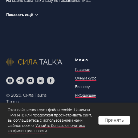
На сцене Сила Talk’a Шоу нет экзаменов. Мы...
Показать ещё
Меню
Главная
Очный курс
Бизнесу
© 2026. Сила Talk'a
PROдакшен
Terms
Статьи
admin@silatalka.com
Этот сайт использует файлы cookie. Нажимая
ПРИНЯТЬ или продолжая просматривать сайт,
Принять
вы соглашаетесь с использованием нами
Информация
файлов cookie.
Узнайте больше о политике
конфиденциальности
Контакты