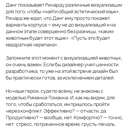
Данг показывает Ричарду различные визуализации
для того, чтобы «найти общий эстетический язык».
Ричард же ждал, что Данг ему просто покажет
варианты корпуса — ему не до визуализаций и на
данном этапе совершенно без разницы, «каким
животным будет этот ящик»: «Пусть это будет
квадратная черепаха».
Запомните этот момент с визуализацией животных,
он очень важен. Если бы дизайнер учел ценности
разработчика, то уже на этой встрече дизайн был
бы практически готов, за исключением деталей.
Но наши герои, судя по всему, не знакомы с
моделью Риманна-Томанна. И, как мы видим, для
того, чтобы сработаться, им пришлось пройти
через конфликт. Эффективно? — отчасти, да.
Продуктивно? — вообще, нет. Комфортно? — точно,
нет: стресс, потраченное время, грусть-печаль.