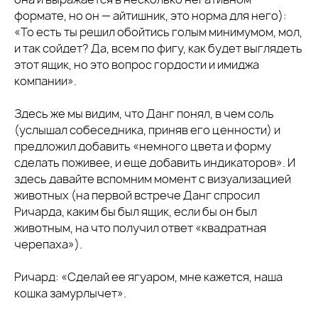
формате, но он — айтишник, это норма для него):
«То есть ты решил обойтись голым минимумом, мол,
и так сойдет? Да, всем по фигу, как будет выглядеть
этот ящик, но это вопрос гордости и имиджа
компании».
Здесь же мы видим, что Данг понял, в чем соль
(услышал собеседника, приняв его ценности) и
предложил добавить «немного цвета и форму
сделать поживее, и еще добавить индикаторов». И
здесь давайте вспомним момент с визуализацией
животных (на первой встрече Данг спросил
Ричарда, каким бы был ящик, если бы он был
животным, на что получил ответ «квадратная
черепаха»).
Ричард: «Сделай ее ягуаром, мне кажется, наша
кошка замурлычет».