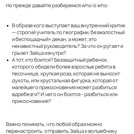
Но прежде давайте разберемся who is who:
В образе кого выступает ваш внутренний критик
— строгий учитель по географии, безжалостный
и беспощадный» декан, а может, это
ненавистный руководитель? За что он ругает и
грызет Зайца изнутри?
А тот, кто боится? Беззащитный ребенок,
которого обидели более взрослые ребята в
песочнице, хрупкая роза, которая не выносит
духоты, или хрустальная фигурка, которая от
малейшего прикосновения может разбиться
вдребезги? И чего он боится - разбиться или
прикосновения?
Важно понимать, что любой образ можно
перенастроить: отправить Зайца к волшебнику