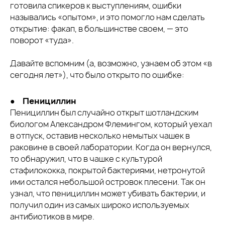
готовила спикеров к выступлениям, ошибки
назывались «опытом», и это помогло нам сделать
открытие: факап, в большинстве своем, — это
поворот «туда».
Давайте вспомним (а, возможно, узнаем об этом «в
сегодня лет»), что было открыто по ошибке:
●
Пенициллин
Пенициллин был случайно открыт шотландским
биологом Александром Флемингом, который уехал
в отпуск, оставив несколько немытых чашек в
раковине в своей лаборатории. Когда он вернулся,
то обнаружил, что в чашке с культурой
стафилококка, покрытой бактериями, нетронутой
ими остался небольшой островок плесени. Так он
узнал, что пенициллин может убивать бактерии, и
получил один из самых широко используемых
антибиотиков в мире.