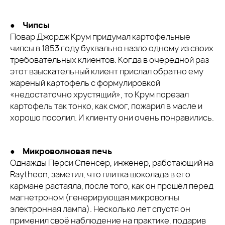
●
Чипсы
Повар Джордж Крум придумал картофельные
чипсы в 1853 году буквально назло одному из своих
требовательных клиентов. Когда в очередной раз
этот взыскательный клиент прислал обратно ему
жареный картофель с формулировкой
«недостаточно хрустящий», то Крум порезал
картофель так тонко, как смог, пожарил в масле и
хорошо посолил. И клиенту они очень понравились.
●
Микроволновая печь
Однажды Перси Спенсер, инженер, работающий на
Raytheon, заметил, что плитка шоколада в его
кармане растаяла, после того, как он прошёл перед
магнетроном (генерирующая микроволны
электронная лампа). Несколько лет спустя он
применил своё наблюдение на практике, подарив