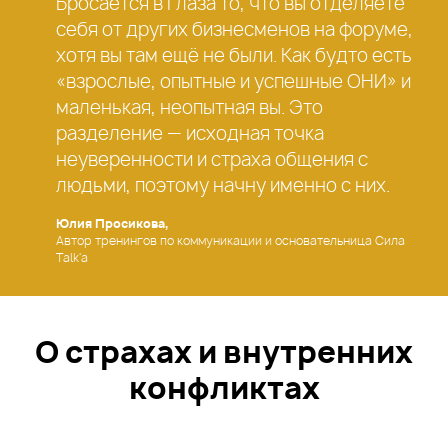
Бросается в глаза то, что вы отделяете
себя от других бизнесменов на форуме,
хотя вы там ещё не были. Как будто есть
«взрослые, опытные и успешные ОНИ» и
маленькая, неопытная вы. Это
разделение — исходная точка
неуверенности и страха общения с
людьми, поэтому начну именно с них.
Юлия Просикова,
Автор тренингов по коммуникации и основательница Сила
Talk'a
О страхах и внутренних
конфликтах