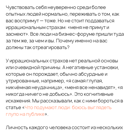
Чувствовать себя неуверенно среди более
опытных людей нормально, переживать о том, как
вас воспримут — тоже. Но не стоит поддаваться
иррациональным страхам: «меня не примут и
засмеют». Все люди на бизнес-форуме пришли туда
за тем же, за чем и вы. Почему именно на вас
должны так отреагировать?
У иррациональных страхов нет реальной основы
или очевидной причины. А негативные установки,
которые он порождает, обычно абсурдные и
утрированные, например, «я самая глупая,
никчёмная неудачница», «меня все ненавидят», «я
никогда ничего не добьюсь». Это когнитивные
искажения. Мы рассказывали, как с ними бороться в
статье «
Что подумают люди: боюсь выглядеть
глупо на публике
».
Личность каждого человека состоит из нескольких